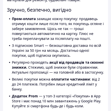
Зручно, безпечно, вигідно
Пром-оплата
захищає кожну покупку: продавець
отримує кошти лише після того, як покупець огляне і
забере замовлення. Щось не так — гроші
повертаються автоматично на картку. Плюс не
треба переплачувати за післяплату на пошті.
З підпискою Smart — безкоштовна доставка по всій
Україні за 50 грн на місяць. Достатньо однієї
покупки, щоб підписка окупилась.
Регулярно проходять
акції від продавців та сезонні
знижки.
Стежимо, щоб знижки були справжніми.
Актуальні пропозиції — на головній або в застосунку.
Великі покупки можна
оплатити частинами
: від 2
до 24 платежів. Потрібен лише кредитний ліміт у
банку.
Додаток Prom
— у топ-3 категорії «Покупки» в App
Store і має понад 10 млн завантажень у Google Play.
Купуйте зі смартфона будь-де і будь-коли.