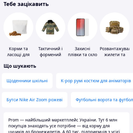
Тебе зацікавить
Корми та
Тактичний і
Захисні
Розвантажуваль
ласощі для
формений
плівки та скло
жилети та
домашніх
одяг
для
плитоноски
Що шукають
тварин і
портативних
без плит
птахів
пристроїв
Щоденники шкільні
K-pop румі костюм для аніматорів
Бутси Nike Air Zoom рожеві
Футбольні ворота та футбо
Prom — найбільший маркетплейс України. Тут 6 млн
покупців знаходять усе потрібне — від корму для
цуциків до бронежилетів. А 60 тис. підприємців з усієї