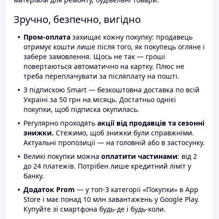
Зручно, безпечно, вигідно
Пром-оплата
захищає кожну покупку: продавець
отримує кошти лише після того, як покупець огляне і
забере замовлення. Щось не так — гроші
повертаються автоматично на картку. Плюс не
треба переплачувати за післяплату на пошті.
З підпискою Smart — безкоштовна доставка по всій
Україні за 50 грн на місяць. Достатньо однієї
покупки, щоб підписка окупилась.
Регулярно проходять
акції від продавців та сезонні
знижки.
Стежимо, щоб знижки були справжніми.
Актуальні пропозиції — на головній або в застосунку.
Великі покупки можна
оплатити частинами
: від 2
до 24 платежів. Потрібен лише кредитний ліміт у
банку.
Додаток Prom
— у топ-3 категорії «Покупки» в App
Store і має понад 10 млн завантажень у Google Play.
Купуйте зі смартфона будь-де і будь-коли.