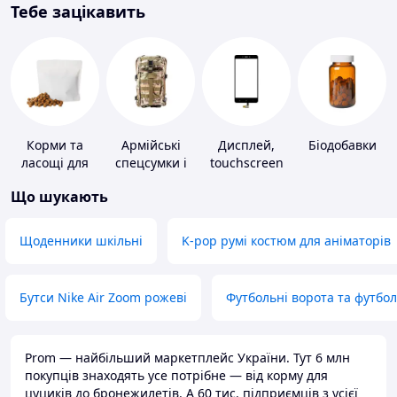
Тебе зацікавить
Корми та
Армійські
Дисплей,
Біодобавки
ласощі для
спецсумки і
touchscreen
домашніх
рюкзаки
для телефонів
Що шукають
тварин і
птахів
Щоденники шкільні
K-pop румі костюм для аніматорів
Бутси Nike Air Zoom рожеві
Футбольні ворота та футбо
Prom — найбільший маркетплейс України. Тут 6 млн
покупців знаходять усе потрібне — від корму для
цуциків до бронежилетів. А 60 тис. підприємців з усієї