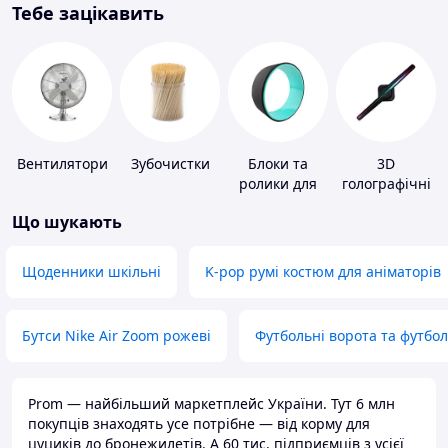
Тебе зацікавить
Вентилятори
Зубочистки
Блоки та
3D
ролики для
голографічні
йоги
пристрої
Що шукають
Щоденники шкільні
K-pop румі костюм для аніматорів
Бутси Nike Air Zoom рожеві
Футбольні ворота та футбо
Prom — найбільший маркетплейс України. Тут 6 млн
покупців знаходять усе потрібне — від корму для
цуциків до бронежилетів. А 60 тис. підприємців з усієї