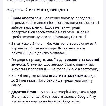
Зручно, безпечно, вигідно
Пром-оплата
захищає кожну покупку: продавець
отримує кошти лише після того, як покупець огляне і
забере замовлення. Щось не так — гроші
повертаються автоматично на картку. Плюс не
треба переплачувати за післяплату на пошті.
З підпискою Smart — безкоштовна доставка по всій
Україні за 50 грн на місяць. Достатньо однієї
покупки, щоб підписка окупилась.
Регулярно проходять
акції від продавців та сезонні
знижки.
Стежимо, щоб знижки були справжніми.
Актуальні пропозиції — на головній або в застосунку.
Великі покупки можна
оплатити частинами
: від 2
до 24 платежів. Потрібен лише кредитний ліміт у
банку.
Додаток Prom
— у топ-3 категорії «Покупки» в App
Store і має понад 10 млн завантажень у Google Play.
Купуйте зі смартфона будь-де і будь-коли.