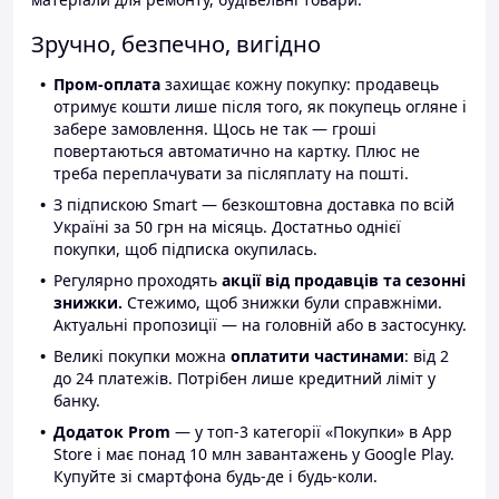
Зручно, безпечно, вигідно
Пром-оплата
захищає кожну покупку: продавець
отримує кошти лише після того, як покупець огляне і
забере замовлення. Щось не так — гроші
повертаються автоматично на картку. Плюс не
треба переплачувати за післяплату на пошті.
З підпискою Smart — безкоштовна доставка по всій
Україні за 50 грн на місяць. Достатньо однієї
покупки, щоб підписка окупилась.
Регулярно проходять
акції від продавців та сезонні
знижки.
Стежимо, щоб знижки були справжніми.
Актуальні пропозиції — на головній або в застосунку.
Великі покупки можна
оплатити частинами
: від 2
до 24 платежів. Потрібен лише кредитний ліміт у
банку.
Додаток Prom
— у топ-3 категорії «Покупки» в App
Store і має понад 10 млн завантажень у Google Play.
Купуйте зі смартфона будь-де і будь-коли.