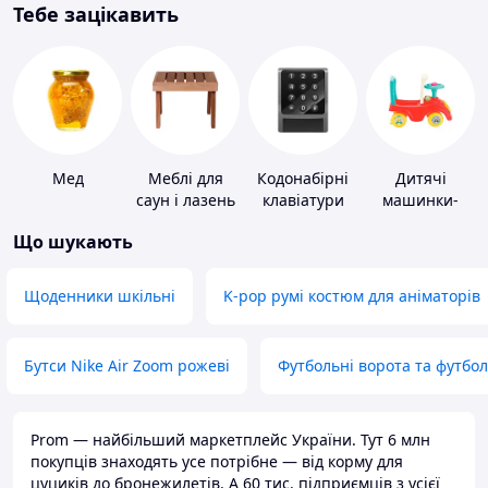
Тебе зацікавить
Мед
Меблі для
Кодонабірні
Дитячі
саун і лазень
клавіатури
машинки-
каталки
Що шукають
Щоденники шкільні
K-pop румі костюм для аніматорів
Бутси Nike Air Zoom рожеві
Футбольні ворота та футбо
Prom — найбільший маркетплейс України. Тут 6 млн
покупців знаходять усе потрібне — від корму для
цуциків до бронежилетів. А 60 тис. підприємців з усієї