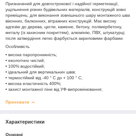
Призначений для довгострокової і надійної герметизації,
ущільнення різних будівельних матеріалів, конструкцій зовні
приміщень; для виконання зовнішнього шару монтажного шва
віконних, балконних, вітражних конструкцій. Має високу
адгезію до дерева, цегли, каменю, бетону, полімербетону,
металу (із захисним покриттям), алюмінію, ПВХ, штукатурці;
після затвердіння легко фарбується акриловими фарбами.
Особливість
• висока паропроникність;
• екологічно чистий;
• 100% водостійкий;
• ідеальний для вертикальних швів;
• термостійкий від -40 ° C до + 100 ° C;
• висока еластичність 400%;
• захист монтажної піни від УФ-випромінювання;
Приховати
Характеристики
Основні