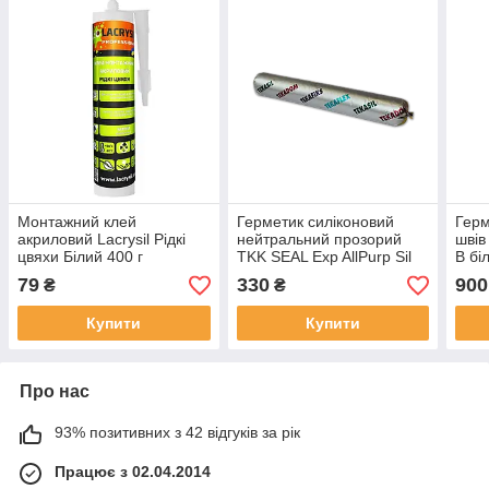
Монтажний клей
Герметик силіконовий
Герм
акриловий Lacrysil Рідкі
нейтральний прозорий
швів
цвяхи Білий 400 г
TKK SEAL Exp AllPurp Sil
В бі
Trp 600 мл
79
330
900
₴
₴
Купити
Купити
Про нас
93% позитивних з 42 відгуків за рік
Працює з 02.04.2014