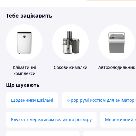
Аксесуари та прикраси
Тебе зацікавить
Матеріали для ремонту
Спорт і відпочинок
Кліматичні
Соковижималки
Автохолодильник
комплекси
Що шукають
Щоденники шкільні
K-pop румі костюм для аніматорі
Блузка з мереживом великого розміру
Мереживний ко