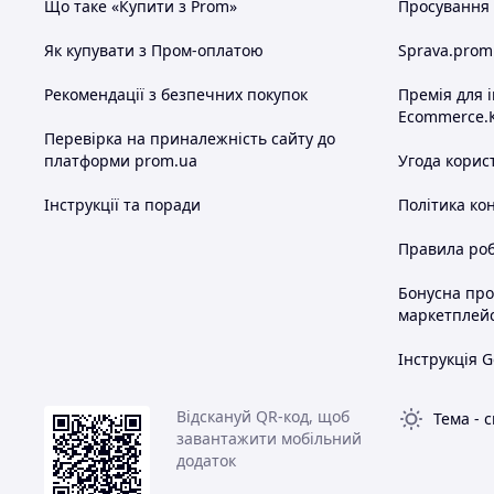
Що таке «Купити з Prom»
Просування в
Як купувати з Пром-оплатою
Sprava.prom
Рекомендації з безпечних покупок
Премія для 
Ecommerce.
Перевірка на приналежність сайту до
платформи prom.ua
Угода корис
Інструкції та поради
Політика ко
Правила роб
Бонусна пр
маркетплей
Інструкція G
Відскануй QR-код, щоб
Тема
-
с
завантажити мобільний
додаток