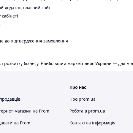
й додаток, власний сайт
 кабінеті
в
ще до підтвердження замовлення
 і розвитку бізнесу. Найбільший маркетплейс України — для міл
Про нас
 продавців
Про prom.ua
тернет-магазин
на Prom
Робота в prom.ua
авати на Prom
Контактна інформація