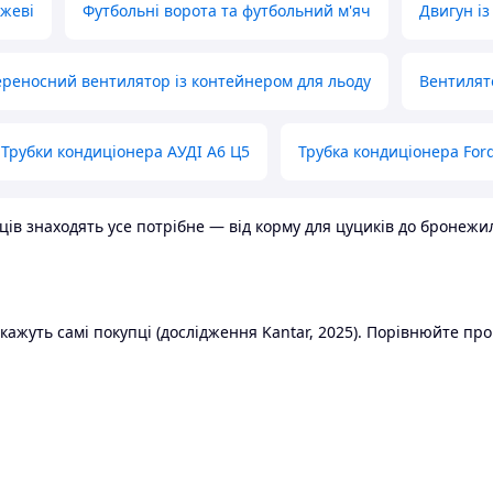
ожеві
Футбольні ворота та футбольний м'яч
Двигун із
реносний вентилятор із контейнером для льоду
Вентилят
Трубки кондиціонера АУДІ А6 Ц5
Трубка кондиціонера Ford
в знаходять усе потрібне — від корму для цуциків до бронежилет
ажуть самі покупці (дослідження Kantar, 2025). Порівнюйте пропо