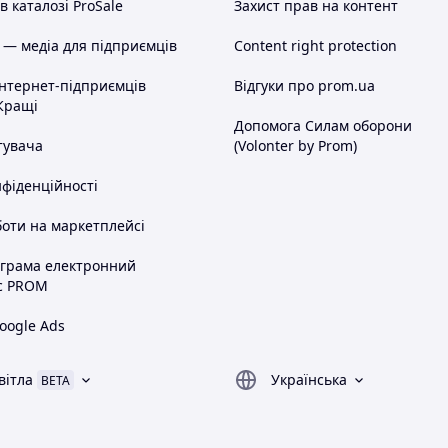
 каталозі ProSale
Захист прав на контент
 — медіа для підприємців
Content right protection
інтернет-підприємців
Відгуки про prom.ua
Кращі
Допомога Силам оборони
тувача
(Volonter by Prom)
нфіденційності
оти на маркетплейсі
ограма електронний
с PROM
oogle Ads
вітла
Українська
BETA