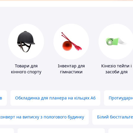
и
Товари для
Інвентар для
Кінезіо тейпи і
кінного спорту
гімнастики
засоби для
тейпування
в
Обкладинка для планера на кільцях А6
Протиударн
нверт на виписку з пологового будинку
Білий бюстгальт