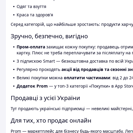
Одяг та взуття
Краса та здоров'я
Серед категорій, що найбільше зростають: продукти харчув
Зручно, безпечно, вигідно
Пром-оплата
захищає кожну покупку: продавець отриму
картку. Плюс не треба переплачувати за післяплату на 
З підпискою Smart — безкоштовна доставка по всій Украї
Регулярно проходять
акції від продавців та сезонні з
Великі покупки можна
оплатити частинами
: від 2 до 
Додаток Prom
— у топ-3 категорії «Покупки» в App Stor
Продавці з усієї України
Тут продають українські підприємці — невеликі майстерні,
Для тих, хто продає онлайн
Prom — маркетплейс для бізнесу будь-якого масштабу. Легк