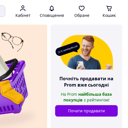
Кабінет
Сповіщення
Обране
Кошик
О! Є замовлення
Почніть продавати на
Prom
вже сьогодні
На
Prom
найбільша база
покупців
з рейтингом
!
Почати продавати