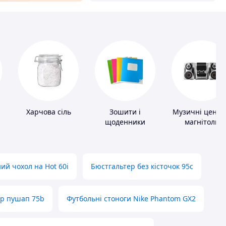
Харчова сіль
Зошити і
Музичні центр
щоденники
магнітоли
ий чохол на Hot 60i
Бюстгальтер без кісточок 95с
ер пушап 75b
Футбольні стоноги Nike Phantom GX2