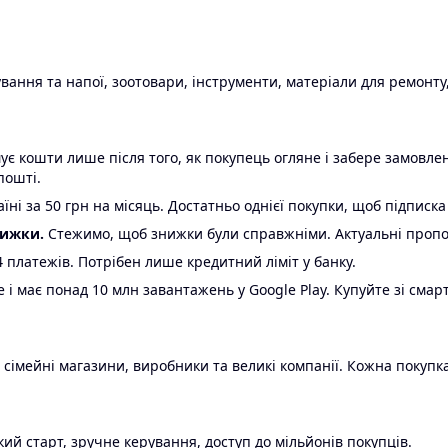
ання та напої, зоотовари, інструменти, матеріали для ремонту,
є кошти лише після того, як покупець огляне і забере замовл
пошті.
ні за 50 грн на місяць. Достатньо однієї покупки, щоб підписка
нижки.
Стежимо, щоб знижки були справжніми. Актуальні пропози
24 платежів. Потрібен лише кредитний ліміт у банку.
e і має понад 10 млн завантажень у Google Play. Купуйте зі смар
 сімейні магазини, виробники та великі компанії. Кожна покупка
ий старт, зручне керування, доступ до мільйонів покупців.