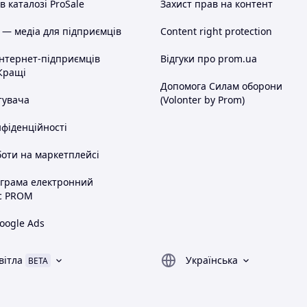
 каталозі ProSale
Захист прав на контент
 — медіа для підприємців
Content right protection
інтернет-підприємців
Відгуки про prom.ua
Кращі
Допомога Силам оборони
тувача
(Volonter by Prom)
нфіденційності
оти на маркетплейсі
ограма електронний
с PROM
oogle Ads
вітла
Українська
BETA