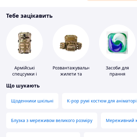
Матеріали для ремонту
Тебе зацікавить
Спорт і відпочинок
Армійські
Розвантажувальні
Засоби для
спецсумки і
жилети та
прання
рюкзаки
плитоноски без
Що шукають
плит
Щоденники шкільні
K-pop румі костюм для аніматорі
Блузка з мереживом великого розміру
Мереживний ко