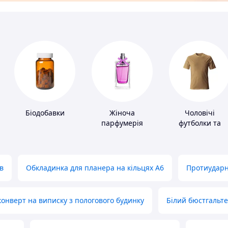
Біодобавки
Жіноча
Чоловічі
парфумерія
футболки та
майки
в
Обкладинка для планера на кільцях А6
Протиударн
нверт на виписку з пологового будинку
Білий бюстгальт