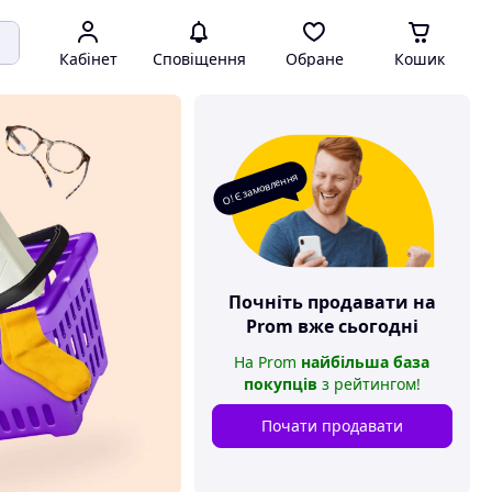
Кабінет
Сповіщення
Обране
Кошик
О! Є замовлення
Почніть продавати на
Prom
вже сьогодні
На
Prom
найбільша база
покупців
з рейтингом
!
Почати продавати