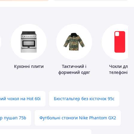
Кухонні плити
Тактичний і
Чохли для
формений одяг
телефонів
ий чохол на Hot 60i
Бюстгальтер без кісточок 95с
ер пушап 75b
Футбольні стоноги Nike Phantom GX2