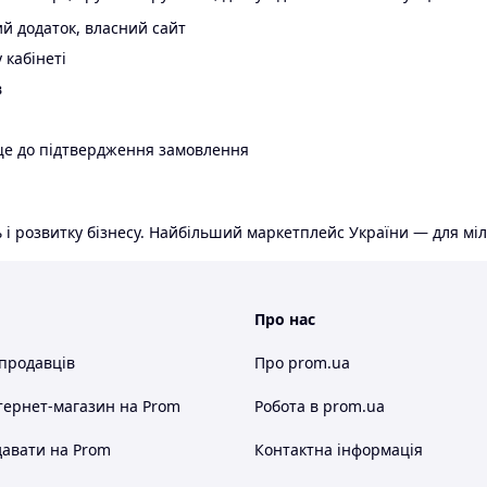
й додаток, власний сайт
 кабінеті
в
ще до підтвердження замовлення
 і розвитку бізнесу. Найбільший маркетплейс України — для міл
Про нас
 продавців
Про prom.ua
тернет-магазин
на Prom
Робота в prom.ua
авати на Prom
Контактна інформація