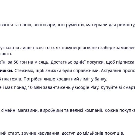
ання та напої, зоотовари, інструменти, матеріали для ремонту,
є кошти лише після того, як покупець огляне і забере замовл
пошті.
ні за 50 грн на місяць. Достатньо однієї покупки, щоб підписка
нижки.
Стежимо, щоб знижки були справжніми. Актуальні пропози
24 платежів. Потрібен лише кредитний ліміт у банку.
e і має понад 10 млн завантажень у Google Play. Купуйте зі смар
 сімейні магазини, виробники та великі компанії. Кожна покупка
ий старт, зручне керування, доступ до мільйонів покупців.