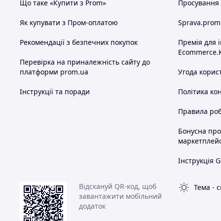
Що таке «Купити з Prom»
Просування в
Як купувати з Пром-оплатою
Sprava.prom
Рекомендації з безпечних покупок
Премія для 
Ecommerce.
Перевірка на приналежність сайту до
платформи prom.ua
Угода корис
Інструкції та поради
Політика ко
Правила роб
Бонусна пр
маркетплей
Інструкція G
Відскануй QR-код, щоб
Тема
-
с
завантажити мобільний
додаток