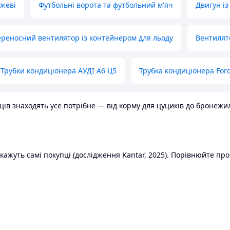
ожеві
Футбольні ворота та футбольний м'яч
Двигун із
реносний вентилятор із контейнером для льоду
Вентилят
Трубки кондиціонера АУДІ А6 Ц5
Трубка кондиціонера Ford
в знаходять усе потрібне — від корму для цуциків до бронежилет
ажуть самі покупці (дослідження Kantar, 2025). Порівнюйте пропо