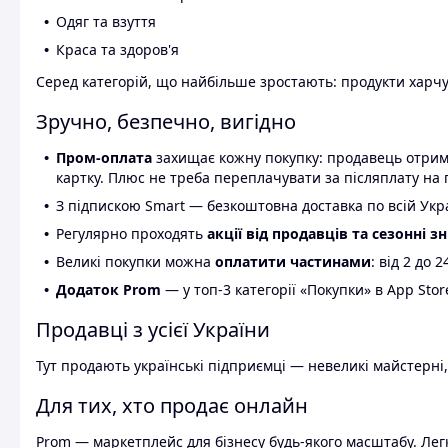
Одяг та взуття
Краса та здоров'я
Серед категорій, що найбільше зростають: продукти харчув
Зручно, безпечно, вигідно
Пром-оплата
захищає кожну покупку: продавець отриму
картку. Плюс не треба переплачувати за післяплату на 
З підпискою Smart — безкоштовна доставка по всій Украї
Регулярно проходять
акції від продавців та сезонні з
Великі покупки можна
оплатити частинами
: від 2 до 
Додаток Prom
— у топ-3 категорії «Покупки» в App Stor
Продавці з усієї України
Тут продають українські підприємці — невеликі майстерні,
Для тих, хто продає онлайн
Prom — маркетплейс для бізнесу будь-якого масштабу. Легк