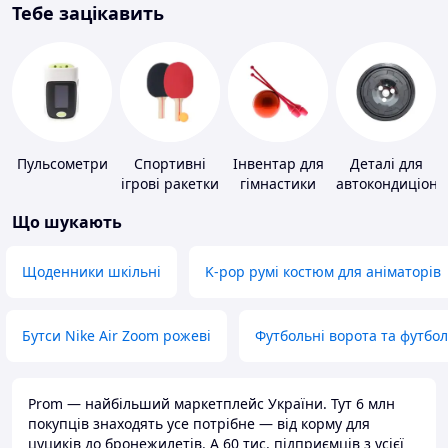
Тебе зацікавить
Пульсометри
Спортивні
Інвентар для
Деталі для
ігрові ракетки
гімнастики
автокондиціоне
Що шукають
Щоденники шкільні
K-pop румі костюм для аніматорів
Бутси Nike Air Zoom рожеві
Футбольні ворота та футбо
Prom — найбільший маркетплейс України. Тут 6 млн
покупців знаходять усе потрібне — від корму для
цуциків до бронежилетів. А 60 тис. підприємців з усієї