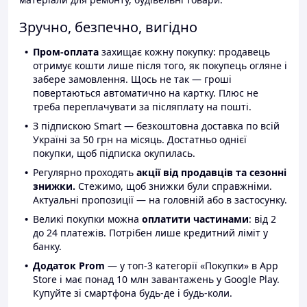
Зручно, безпечно, вигідно
Пром-оплата
захищає кожну покупку: продавець
отримує кошти лише після того, як покупець огляне і
забере замовлення. Щось не так — гроші
повертаються автоматично на картку. Плюс не
треба переплачувати за післяплату на пошті.
З підпискою Smart — безкоштовна доставка по всій
Україні за 50 грн на місяць. Достатньо однієї
покупки, щоб підписка окупилась.
Регулярно проходять
акції від продавців та сезонні
знижки.
Стежимо, щоб знижки були справжніми.
Актуальні пропозиції — на головній або в застосунку.
Великі покупки можна
оплатити частинами
: від 2
до 24 платежів. Потрібен лише кредитний ліміт у
банку.
Додаток Prom
— у топ-3 категорії «Покупки» в App
Store і має понад 10 млн завантажень у Google Play.
Купуйте зі смартфона будь-де і будь-коли.